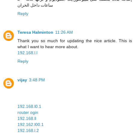
ساعات داخل الخزان
Reply
Teresa Halminton
11:26 AM
Thank you so much for updating the nice article. This is
what I want to hear more about.
192.168.l.l
Reply
vijay
3:48 PM
192.168.l0.1
router ogin
192.168.ll
192.162.l00.1
192.168.l.2