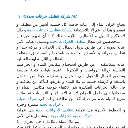
شركة تنظيف خزانات بجدة
9:49 AM
يحتاج خزان الماء إلى عناية خاصة كل خمسة أشهر من تنظيف و
تعقيم و هذا لن يتم إلا بالاستعانة
بشركة تنظيف خزانات بجدة
و ذلك
لامتلاكهم السبل و الأساليب اللازمة لذلك كما أن لديهم خبراء و
وتشمل العناية الآتي :
متخصصين في مجال
تنظيف الخزانات بجدة
عناية يدوية : عن طريق نزول العمال إلى الخزان و فركه جيدا و
تنظيف جدرانه و الأسطح الخاصة به باستخدام المساحيق المنظفة
الفعالة و اللازمة لهذه العملية .
عناية ميكانيكية : عن طريق استخدام مكانس المياه و الخراطيم
النفاسة لإزالة الرواسب و البكتريا . عندما يتواجد فتحة مناسبة
يستطيع العمال الدخول إلى الخزان و تنظيفه جيدا من الداخل
باستخدام فرشاة خشنة ثم ملأ المياه و تفريغها للتأكد من نظافته و
في حالة الخزانات الصغيرة يتم الاكتفاء بتوجيه مكانس المياه أو
مضخاتها إلى داخل الخزان لإزالة الأوساخ و الترسبات ثم ملأ و
تفريغ المياه عدة مرات للتأكد من نظافته وذلك في
شركة صيانة
متميزة وخبرة .
خزانات بجدة
و الخطوة الأخيرة في عملية
تنظيف الخزانات بجدة
هي عملية
وتشتمل على الآتي :
شركة تعقيم الخزانات بجدة
1 – يتم ملأ المياه بالكامل داخل الخزان .
2 – إضافة مادة معقمة مثل هيبوكلورايت الصوديوم و تركها ثلاثة